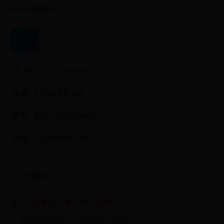
公告
[荐]
[尊龙] 线下道具返利活动
[尊龙] 9月9日更新公告
[尊龙] 更新公告20220902
[尊龙] 8月26日维护公告
平台福利
尊龙
「充值5折」即 自动返利100%
※ 充值时自动折扣，1元即可享受折扣；