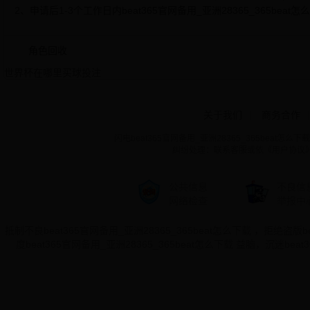
2、申请后1-3个工作日内beat365官网备用_亚洲28365_365beat
角色回收
世界杯在哪里买球投注
关于我们
|
商务合作
|
闪电beat365官网备用_亚洲28365_365beat怎么下载 ©
纠纷处理：联系客服或依《用户协议
公共信息
不良信
网络检查
举报中
抵制不良beat365官网备用_亚洲28365_365beat怎么下载 ，拒绝盗版
度beat365官网备用_亚洲28365_365beat怎么下载 益脑，沉迷be