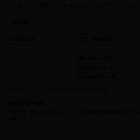
※ 勿在beat365官网备用_亚洲28365_365beat怎么下载 内讨
充值福利
元宝返利比例
奖励：不绑定元宝
25%
额外返利2500元宝
额外返利10000元宝
额外返利30000元宝
单日累充10000元宝获定制称号奖励，联系客服领取！
开服线下返利活动
开服七日，累计充值达到5000元宝，可以联系客服从四种极品法宝
选择领取一个。