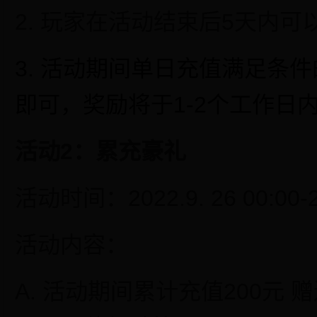
2.
玩家在活动结束后
5天内可
3.
活动期间单日充值满足条件
即可，奖励将于
1-2个工作日
活动
2：累充豪礼
活动时间：
2022.9. 26 00:00-
活动内容：
A.
活动期间累计充值
200元 