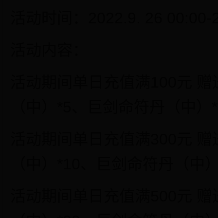
活动时间：
2022.9. 26 00:00-
活动内容：
活动期间单日充值满
100元 
（中）*5、巨剑命符丹（中）*
活动期间单日充值满
300元 
（中）*10、巨剑命符丹（中）
活动期间单日充值满
500元 