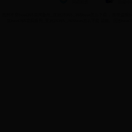
网络检查
举报中
抵制不良beat365官网备用_亚洲28365_365beat怎么下载 ，拒绝盗版
度beat365官网备用_亚洲28365_365beat怎么下载 益脑，沉迷be