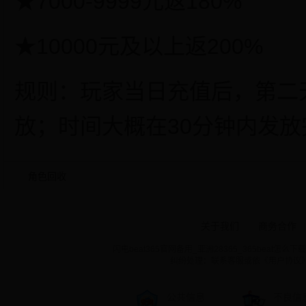
★7000-9999
元返
180%
★10000
元及以上返
200%
规则：玩家当日充值后，第二
放；时间大概在
30
分钟内发放
角色回收
关于我们
|
商务合作
|
闪电beat365官网备用_亚洲28365_365beat怎么下载 ©
纠纷处理：联系客服或依《用户协议
公共信息
不良信