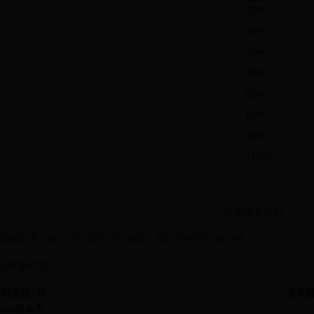
10%
20%
30%
40%
60%
80%
90%
110%
三、日常线下返利
金额申请，每次只能申请对应档位，单日不限制申请次数。
系客服申请。
5官网备用_亚
道具
beat怎么下