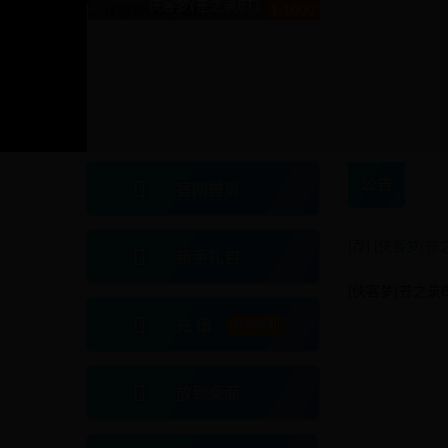
侠客梦(苍之录BT)
1:1000
公告
官网首页
[荐]
[侠客梦(苍
新手礼包
[侠客梦(苍之录BT
充 值
自动返利
放到桌面