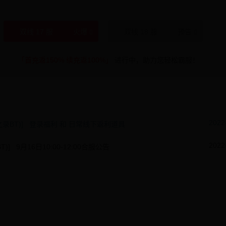
双线 17 服
火爆
双线 18 服
预告
「首充返150% 续充返100%」
进行中，助力您轻松霸服！
2022
之录BT)] 登录福利 和 日常线下返利道具
2022
)] 9月16日10:00-12:00合服公告