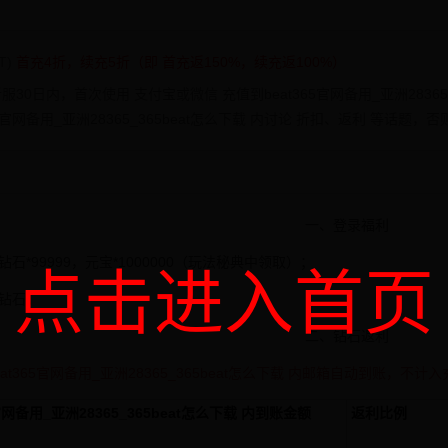
T)
首充4折，续充5折（即 首充返150%，续充返100%）
服30日内，首次使用 支付宝或微信 充值到beat365官网备用_亚洲28365
65官网备用_亚洲28365_365beat怎么下载 内讨论 折扣、返利 等话题
一、登录福利
钻石
*
99999
，元宝
*
1000000
（玩法秘典中领取）；
点击进入首页
钻石。
二、钻石返利
at365官网备用_亚洲28365_365beat怎么下载 内邮箱自动到账，不计
官网备用_亚洲28365_365beat怎么下载 内到账金额
返利比例