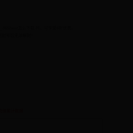
_365beat怎么下载 时，可享受4折优惠。
，否则封号后无法解封！
入充值累计数据