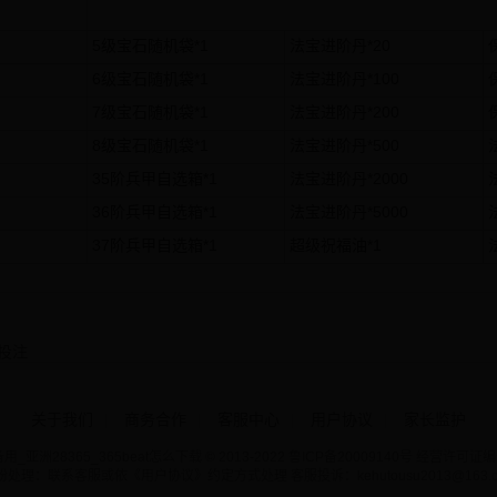
5级宝石随机袋*1
法宝进阶丹*20
6级宝石随机袋*1
法宝进阶丹*100
7级宝石随机袋*1
法宝进阶丹*200
8级宝石随机袋*1
法宝进阶丹*500
35阶兵甲自选箱*1
法宝进阶丹*2000
36阶兵甲自选箱*1
法宝进阶丹*5000
37阶兵甲自选箱*1
超级祝福油*1
投注
关于我们
|
商务合作
|
客服中心
|
用户协议
|
家长监护
用_亚洲28365_365beat怎么下载 © 2013-2022
鲁ICP备20009140号 经营许可证编号
纷处理：联系客服或依《用户协议》约定方式处理
客服投诉：kehutousu2013@163.