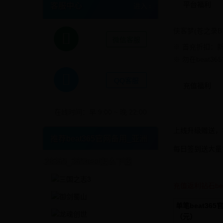
平台福利
客服中心
进入
侠客梦(苍之录B
微信客服
※ 首充折扣：新
※ 勿在beat3
QQ客服
充值福利
在线时间：早 9:00 ~ 晚 22:00
上线升级赠送，
推荐beat365官网备用_亚洲
每日签到送大量
28365_365beat怎么下载
更多
充值返利钻石be
单笔beat365
（元）