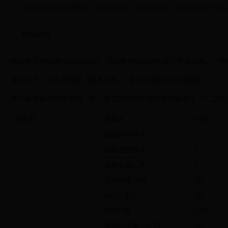
※ 勿在beat365官网备用_亚洲28365_365beat怎么下载 内讨
充值福利
单日累计充值满5000钻石起，可以按充值的50%进行道具返利。（例如
返利如下，可多项选择（最多3项），总计不得超过返利额度。
单个角色单日只可申请一次，非工作时间申请的将顺延至下一个工作
消耗品
道具名
价格
超级红色药水
1
超级蓝色药水
1
贡献水晶（大）
5
天地树复活叶
10
500万金币
20
500礼券
100
高级红色魔力矿石
50