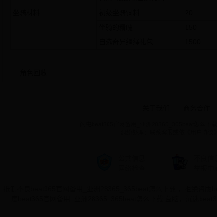
坐骑材料
初级坐骑饲料
20
坐骑的精魄
150
自选奇异缰绳礼包
1500
角色回收
关于我们
|
商务合作
|
闪电beat365官网备用_亚洲28365_365beat怎么下载 ©
纠纷处理：联系客服或依《用户协议
公共信息
不良信
网络检查
举报中
抵制不良beat365官网备用_亚洲28365_365beat怎么下载 ，拒绝盗版
度beat365官网备用_亚洲28365_365beat怎么下载 益脑，沉迷be