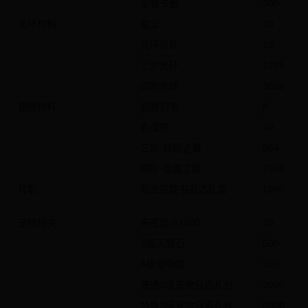
至尊卡册
300
光环材料
星尘
10
光环碎片
16
三阶光环
1285
四阶光环
3856
翅膀材料
翅膀羽毛
8
合成符
40
三阶·妖精之翼
864
四阶·血魔之翼
2590
转职
职业技能书自选礼盒
1000
宠物相关
亲密度点1000
20
S级天赋石
500
A级宠物蛋
500
普通S级宠物自选礼包
3000
特殊S级宠物自选礼包
3500