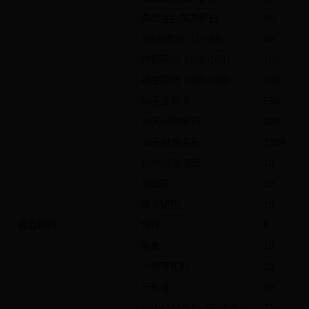
高级蓝色魔力矿石
50
3倍经验书（1小时）
60
神恩药剂（2倍/小时）
100
神恩药剂（3倍/小时）
300
60天至尊卡
588
10天经验宝石
388
50天经验宝石
1388
1000点星魂值
10
玫瑰花
10
探宝钥匙
10
锻造材料
钢铁
5
黄金
10
一级开孔石
10
开孔锤
20
强化+7自选包（自选神之
720