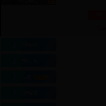
Ro仙境物语
1:10
双线 8
「首充返
官网首页
新手礼包
充 值
自动返利
放到桌面