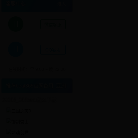
客服中心
进入
微信客服
QQ客服
在线时间：早 9:00 ~ 晚 22:00
推荐beat365官网备用_亚洲
28365_365beat怎么下载
更多