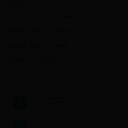
玩家投稿
[封天战神切...]
9月30日10:30-12:30合服...
[猎魔战纪BT]
9月30日10:30-12:30合服...
[猎魔战纪2]
9月30日10:30-12:30合服...
[天问]
9.30日~10.7日限时线下...
联系客服
微信客服
QQ客服