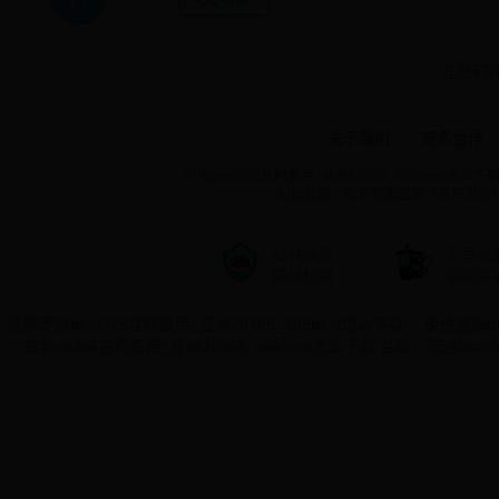
在线时间：
关于我们
|
商务合作
|
闪电beat365官网备用_亚洲28365_365beat怎么下载 ©
纠纷处理：联系客服或依《用户协议
公共信息
不良信
网络检查
举报中
抵制不良beat365官网备用_亚洲28365_365beat怎么下载 ，拒绝盗版
度beat365官网备用_亚洲28365_365beat怎么下载 益脑，沉迷be