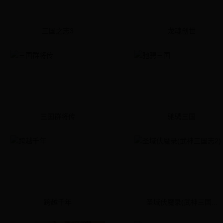
三国之志3
龙魂创世
三国群将传
驰骋三国
跨越千年
圣域伏魔录(武神三国...