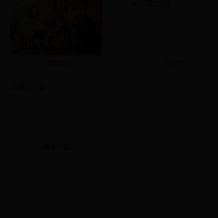
三国群英传
三国之志2
魂斗三国