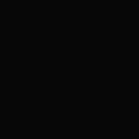
今日开服
54条
圣域伏魔录(武神三...
582服
圣域伏魔录(武神三...
581服
绝世秘籍
127服
新操戈天下
326服
龙魂创世
42服