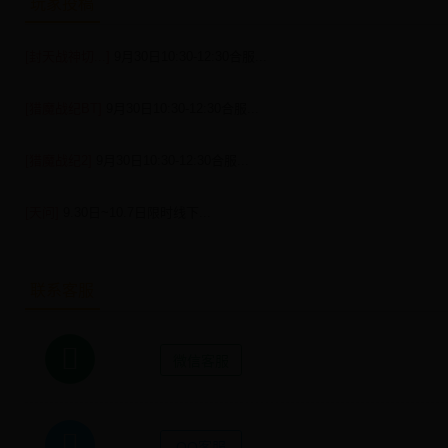
玩家投稿
[封天战神切...]
9月30日10:30-12:30合服...
[猎魔战纪BT]
9月30日10:30-12:30合服...
[猎魔战纪2]
9月30日10:30-12:30合服...
[天问]
9.30日~10.7日限时线下...
联系客服
微信客服
QQ客服