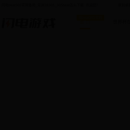
闪电beat365官网备用_亚洲28365_365beat怎么下载
欢迎您！
放到桌
找beat365官网
首 页
世界杯
备用_亚洲
28365_365beat
怎么下载