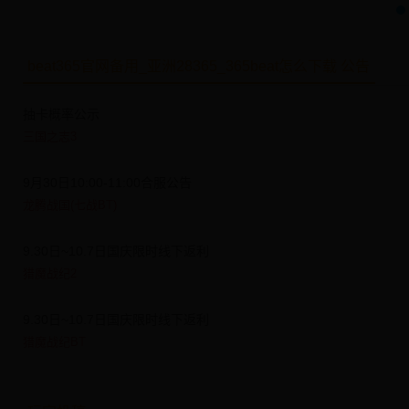
beat365官网备用_亚洲28365_365beat怎么下载 公告
抽卡概率公示
三国之志3
9月30日10:00-11:00合服公告
龙腾战国(七战BT)
9.30日~10.7日国庆限时线下返利
猎魔战纪2
9.30日~10.7日国庆限时线下返利
猎魔战纪BT