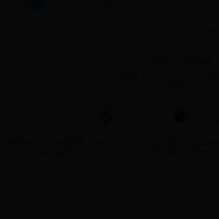
在线时间：
关于我们
|
商务合作
|
闪电beat365官网备用_亚洲28365_365beat怎么下载 ©
纠纷处理：联系客服或依《用户协议
公共信息
不良信
网络检查
举报中
抵制不良beat365官网备用_亚洲28365_365beat怎么下载 ，拒绝盗版
度beat365官网备用_亚洲28365_365beat怎么下载 益脑，沉迷be