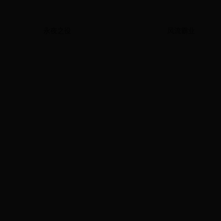
永夜之役
风流霸业