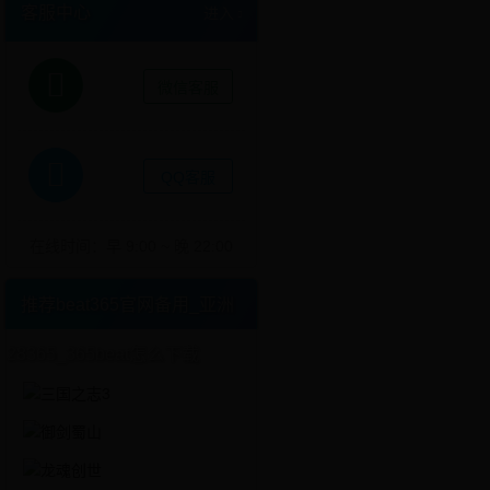
客服中心
进入
微信客服
QQ客服
在线时间：早 9:00 ~ 晚 22:00
推荐beat365官网备用_亚洲
28365_365beat怎么下载
更多