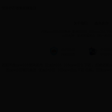
世界杯在哪里买球投注
关于我们
|
商务合作
|
闪电beat365官网备用_亚洲28365_365beat怎么下载 ©
纠纷处理：联系客服或依《用户协议
公共信息
不良信
网络检查
举报中
抵制不良beat365官网备用_亚洲28365_365beat怎么下载 ，拒绝盗版
度beat365官网备用_亚洲28365_365beat怎么下载 益脑，沉迷be