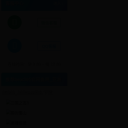
客服中心
进入
微信客服
QQ客服
在线时间：早 9:00 ~ 晚 22:00
推荐beat365官网备用_亚洲
28365_365beat怎么下载
更多