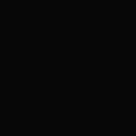
1
/
2
/
3
3%
4
4%
5
5%
热血封神H5 角色回收
，规则如下：
1、该角色最近1年内，现金(微信和支付宝)充值需大于1000元RMB
2、回收金额 = 现金支付 * 回收比例（VIP等级越高，回收比例
3、每个区服限参与一次；购买的账号不参与此活动；
世界杯在哪里买球投注
关于我们
|
商务合作
|