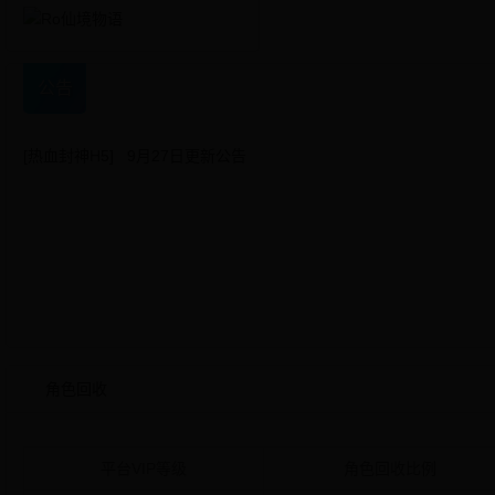
公告
[热血封神H5] 9月27日更新公告
角色回收
平台VIP等级
角色回收比例