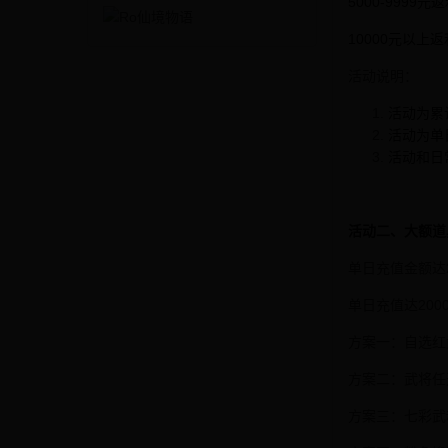
5
000-
9999
元返
10000元以上返
活动说明：
活动为累
活动为单
活动和日
活动
二
、
大额道
单日充值金额达
单日充值达
20
方案一：自选红
方案二：武将任
方案三：七彩武