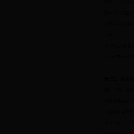
方案四：粉色锻
方案五：占星仪
如想申请其他奖
注意
:
1）单日大额福
2）所有beat
活动
三
、
终身累
活动时间：单角
道具活动的发放
（终身累充奖励
模拟充值卡：可