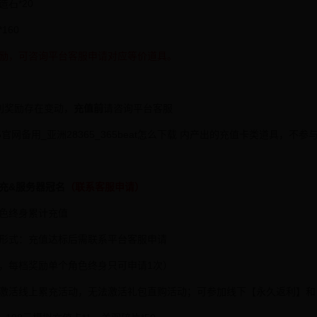
造石
*20
*160
励，可咨询平台客服申请对应等价道具。
利奖励存在变动，
充值前
请咨询平台客服
365官网备用_亚洲28365_365beat怎么下载 内产出的充值卡类道具，
充&服务器冠名
（联系客服申请）
色终身累计充值
形式：充值达标后需联系平台客服申请
，每档奖励单个角色终身只可申请1次）
激活线上累充活动，无法激活礼包直购活动；可参加线下【永久返利】和