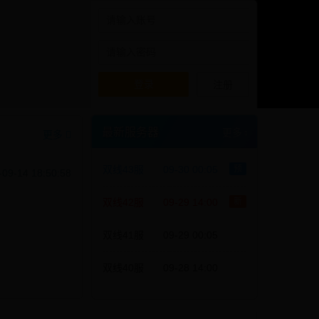
登录
注册
最新服务器
更多
更多
的beat365
双线43服
09-30 00:05
预
-09-14 18:50:58
双线42服
09-29 14:00
新
双线41服
09-29 00:05
双线40服
09-28 14:00