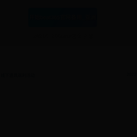
开始beat365官网备用_亚洲
28365_365beat怎么下载
服
中... 请进入beat365官网备用_亚洲28365_365beat怎么下载 后，选择您
官网备用_亚洲28365_365beat怎么下载 区服。
2022
] 线下道具返利活动