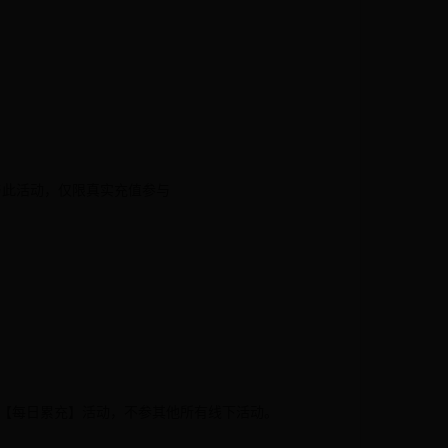
不参与此活动，仅限真实充值参与
【每日累充】活动，不参其他所有线下活动。