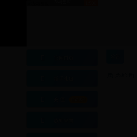
龙魂创世
1:500
公告
官网首页
龙魂创世
火爆开
[荐]
[龙魂创世
新手礼包
充 值
自动返利
放到桌面