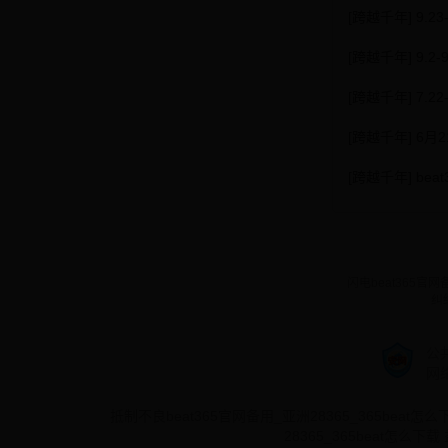
[跨越千年] 9.
[跨越千年] 9.
[跨越千年] 7.
[跨越千年] 6月
[跨越千年] bea
攻略
闪电beat365官网备
纠
公
网
抵制不良beat365官网备用_亚洲28365_365beat
28365_365beat怎么