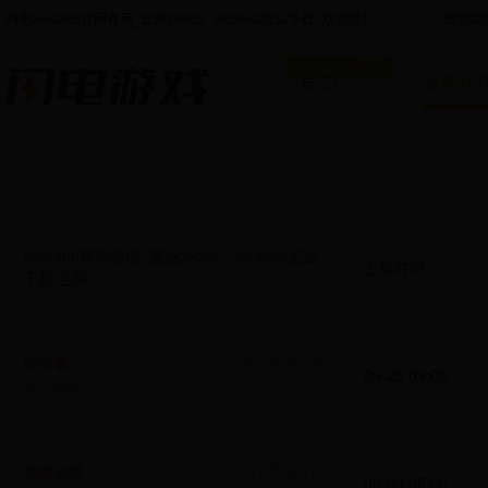
闪电beat365官网备用_亚洲28365_365beat怎么下载
欢迎您！
放到桌
找beat365官网
首 页
世界杯
备用_亚洲
28365_365beat
怎么下载
beat365官网备用_亚洲28365_365beat怎么
上线时间
下载 名称
御剑蜀山
仙侠
角色
即
09-20 09:00
时
官服
龙魂创世
三国
策略
回
09-09 05:00