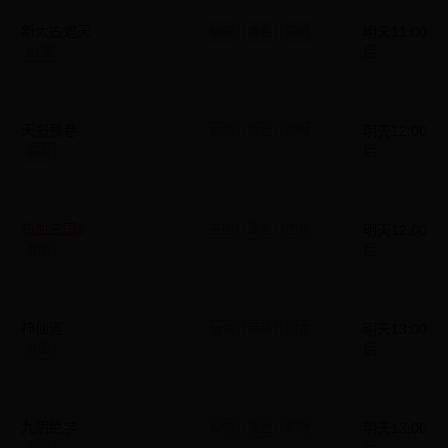
新太古遮天
明天11:00
仙侠
角色
即时
后
BT版
天书残卷
明天12:00
仙侠
角色
即时
后
官服
热血三国2
明天12:00
三国
策略
回合
后
官服
神仙道
明天13:00
仙侠
策略
回合
后
官服
九阴绝学
明天13:00
仙侠
角色
即时