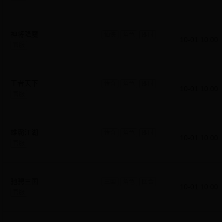
神将降魔
仙侠
角色
即时
10-01 10:00
官服
王者天下
传奇
角色
即时
10-01 10:00
官服
雄霸江湖
传奇
角色
即时
10-01 10:00
官服
驰骋三国
三国
角色
回合
10-01 10:00
官服