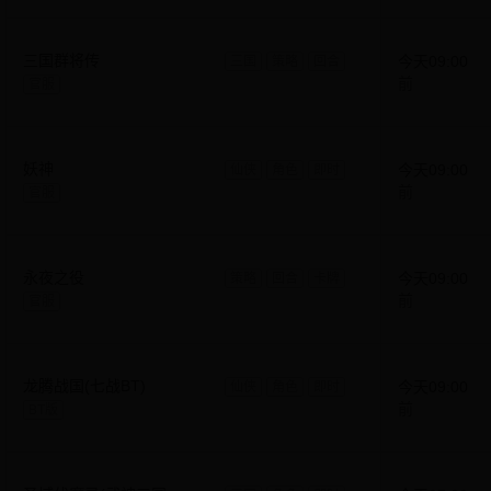
三国群将传
今天09:00
三国
策略
回合
前
官服
妖神
今天09:00
仙侠
角色
即时
前
官服
永夜之役
今天09:00
策略
回合
卡牌
前
官服
龙腾战国(七战BT)
今天09:00
仙侠
角色
即时
前
BT版