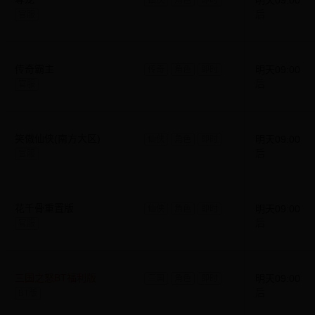
明天09:00
仙侠
角色
即时
后
官服
传奇霸主
明天09:00
传奇
角色
即时
后
官服
笑傲仙侠(南方大区)
明天09:00
仙侠
角色
即时
后
官服
花千骨重置版
明天09:00
仙侠
角色
即时
后
官服
三国之怒BT福利版
明天09:00
三国
角色
即时
后
BT版