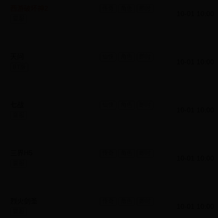
西游破坏神2
传奇
角色
即时
10-01 10:00
官服
天问
仙侠
角色
即时
10-01 10:00
BT版
七战
仙侠
角色
即时
10-01 10:00
官服
三界H5
传奇
角色
即时
10-01 10:00
官服
烈火剑圣
传奇
角色
即时
10-01 10:00
官服