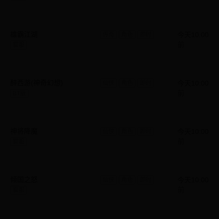
雄霸江湖
今天10:00
传奇
角色
即时
前
官服
醉西游(神奇幻想)
今天10:00
仙侠
角色
即时
前
BT版
神将降魔
今天10:00
仙侠
角色
即时
前
官服
倾国之怒
今天10:00
仙侠
角色
即时
前
官服