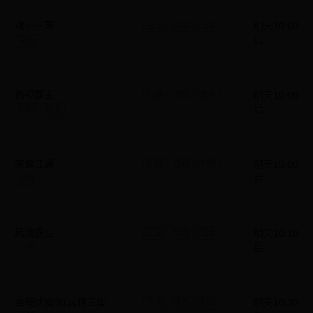
魂斗三国
明天10:00
三国
策略
回合
后
官服
傲视霸主
明天10:00
仙侠
传奇
角色
后
即时
官服
笑傲江湖
明天10:00
仙侠
角色
即时
后
官服
风流霸业
明天10:10
三国
策略
回合
后
卡牌
圣域伏魔录(武神三国...
明天10:30
三国
角色
即时