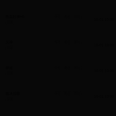
热血封神H5
传奇
角色
即时
10-01 10:00
官服
灭神
传奇
角色
即时
10-01 10:00
官服
神戒
传奇
角色
即时
10-01 10:00
官服
裁决战歌
传奇
角色
即时
10-01 10:00
官服