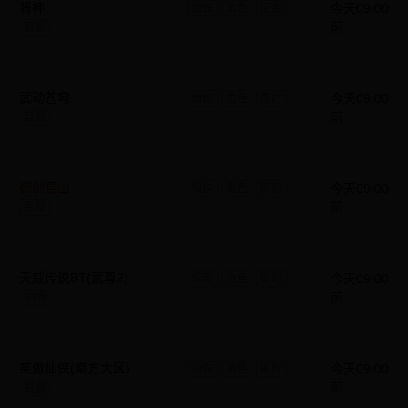
将神
今天09:00
仙侠
角色
回合
前
官服
武动苍穹
今天09:00
仙侠
角色
即时
前
官服
御剑蜀山
今天09:00
仙侠
角色
即时
前
官服
天威传说BT(武尊2)
今天09:00
传奇
角色
即时
前
BT版
笑傲仙侠(南方大区)
今天09:00
仙侠
角色
即时
前
官服