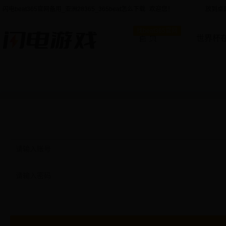
闪电beat365官网备用_亚洲28365_365beat怎么下载
欢迎您！
放到桌
找beat365官网
首 页
世界杯
备用_亚洲
28365_365beat
怎么下载