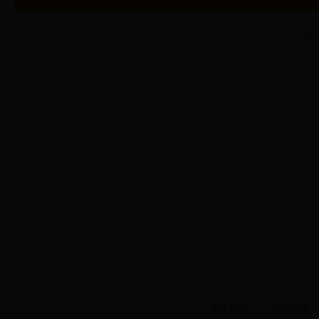
还
关于我们
|
商务合作
|