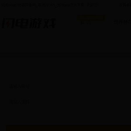
闪电beat365官网备用_亚洲28365_365beat怎么下载
欢迎您！
放到桌
找beat365官网
首 页
世界杯
备用_亚洲
28365_365beat
怎么下载