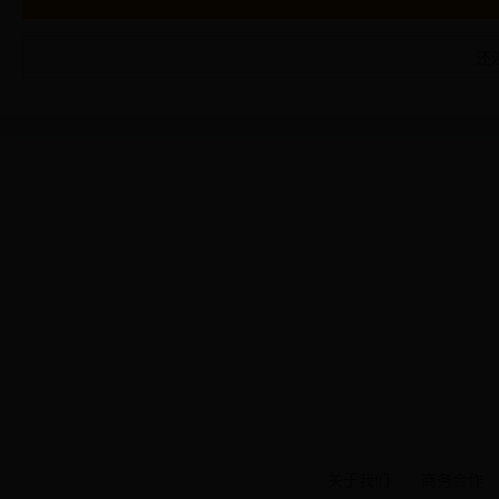
还
关于我们
|
商务合作
|