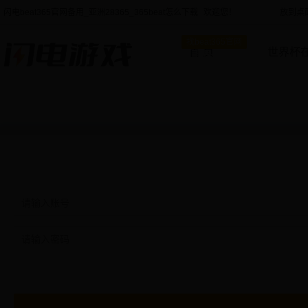
闪电beat365官网备用_亚洲28365_365beat怎么下载
欢迎您！
放到桌
找beat365官网
首 页
世界杯
备用_亚洲
28365_365beat
怎么下载