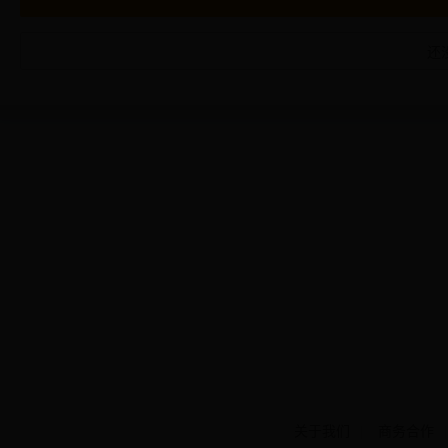
还
关于我们
|
商务合作
|