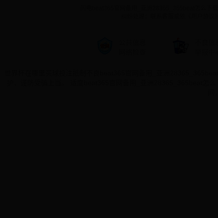
闪电beat365官网备用_亚洲28365_365beat怎么下载 ©
纠纷处理：联系客服或依《用户协议
公共信息
不良信
网络检查
举报中
世界杯在哪里买球投注抵制不良beat365官网备用_亚洲28365_365beat
护，谨防受骗上当。 适度beat365官网备用_亚洲28365_365beat怎么
间