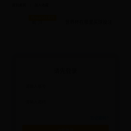
放到桌面
|
加入收藏
找beat365官网
首 页
世界杯在哪里买球投注
备用_亚洲
28365_365beat
怎么下载
请先登录
忘记密码?
立即登录