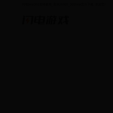
闪电beat365官网备用_亚洲28365_365beat怎么下载
欢迎您！