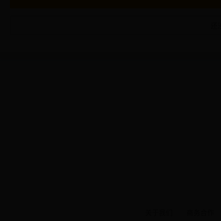
还
关于我们
|
商务合作
|