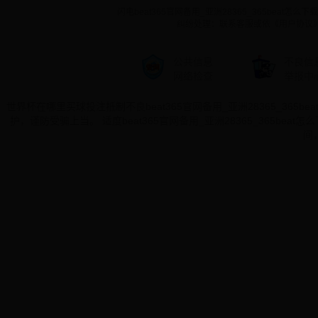
闪电beat365官网备用_亚洲28365_365beat怎么下载 ©
纠纷处理：联系客服或依《用户协议
公共信息
不良信
网络检查
举报中
世界杯在哪里买球投注抵制不良beat365官网备用_亚洲28365_365beat
护，谨防受骗上当。 适度beat365官网备用_亚洲28365_365beat怎么
间