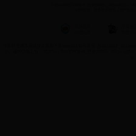
闪电beat365官网备用_亚洲28365_365beat怎么下载 ©
纠纷处理：联系客服或依《用户协议
公共信息
不良信
网络检查
举报中
世界杯在哪里买球投注抵制不良beat365官网备用_亚洲28365_365beat
护，谨防受骗上当。 适度beat365官网备用_亚洲28365_365beat怎么
间