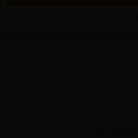
还
关于我们
|
商务合作
|