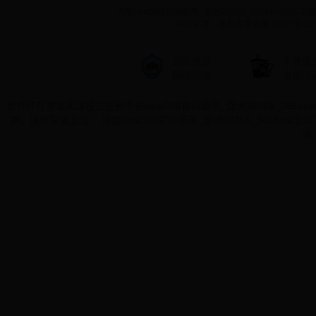
闪电beat365官网备用_亚洲28365_365beat怎么下载 ©
纠纷处理：联系客服或依《用户协议
公共信息
不良信
网络检查
举报中
世界杯在哪里买球投注抵制不良beat365官网备用_亚洲28365_365beat
护，谨防受骗上当。 适度beat365官网备用_亚洲28365_365beat怎么
间