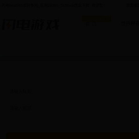
闪电beat365官网备用_亚洲28365_365beat怎么下载
欢迎您！
放到桌
找beat365官网
首 页
世界杯
备用_亚洲
28365_365beat
怎么下载