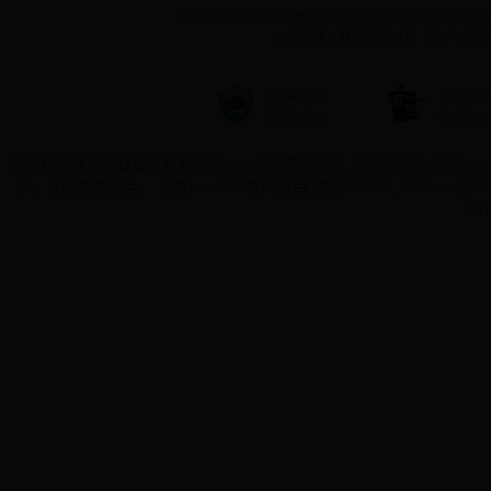
闪电beat365官网备用_亚洲28365_365beat怎么下载 ©
纠纷处理：联系客服或依《用户协议
公共信息
不良信
网络检查
举报中
世界杯在哪里买球投注抵制不良beat365官网备用_亚洲28365_365beat
护，谨防受骗上当。 适度beat365官网备用_亚洲28365_365beat怎么
间