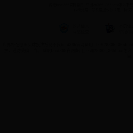
闪电beat365官网备用_亚洲28365_365beat怎么下载 ©
纠纷处理：联系客服或依《用户协议
公共信息
不良信
网络检查
举报中
世界杯在哪里买球投注抵制不良beat365官网备用_亚洲28365_365beat
护，谨防受骗上当。 适度beat365官网备用_亚洲28365_365beat怎么
间