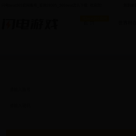
闪电beat365官网备用_亚洲28365_365beat怎么下载
欢迎您！
放到桌
找beat365官网
首 页
世界杯
备用_亚洲
28365_365beat
怎么下载