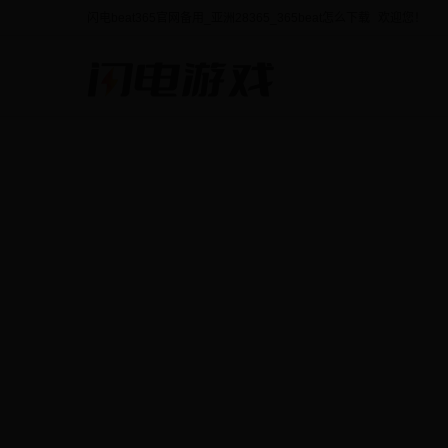
闪电beat365官网备用_亚洲28365_365beat怎么下载
欢迎您！