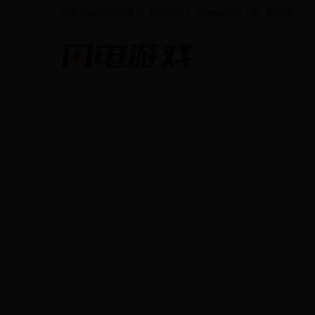
闪电beat365官网备用_亚洲28365_365beat怎么下载
欢迎您！