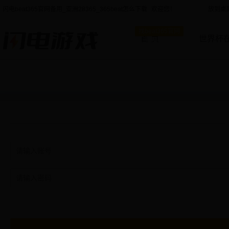
闪电beat365官网备用_亚洲28365_365beat怎么下载
欢迎您！
放到桌
找beat365官网
首 页
世界杯
备用_亚洲
28365_365beat
怎么下载