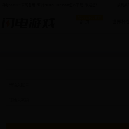
闪电beat365官网备用_亚洲28365_365beat怎么下载
欢迎您！
放到桌
找beat365官网
首 页
世界杯
备用_亚洲
28365_365beat
怎么下载