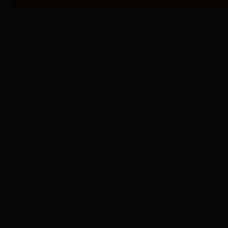
还
关于我们
|
商务合作
|