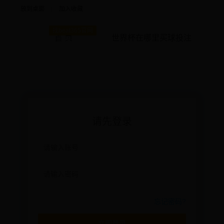
放到桌面
|
加入收藏
找beat365官网
首 页
世界杯在哪里买球投注
备用_亚洲
28365_365beat
怎么下载
请先登录
忘记密码?
立即登录