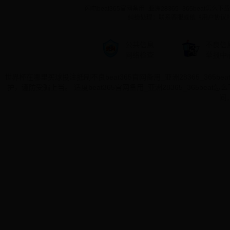
闪电beat365官网备用_亚洲28365_365beat怎么下载 ©
纠纷处理：联系客服或依《用户协议
公共信息
不良信
网络检查
举报中
世界杯在哪里买球投注抵制不良beat365官网备用_亚洲28365_365beat
护，谨防受骗上当。 适度beat365官网备用_亚洲28365_365beat怎么
间