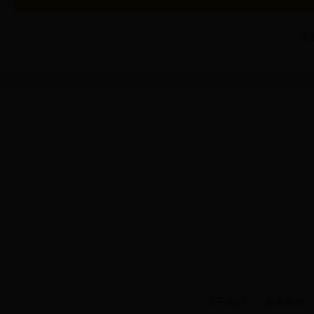
还
关于我们
|
商务合作
|