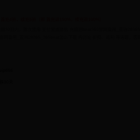
版
首充4折，续充5折（即 首充返150%，续充返100%）
服30日内，首次使用 支付宝或微信 充值到beat365官网备用_亚洲28365
65官网备用_亚洲28365_365beat怎么下载 内讨论 折扣、返利 等话题
ip666
族30天