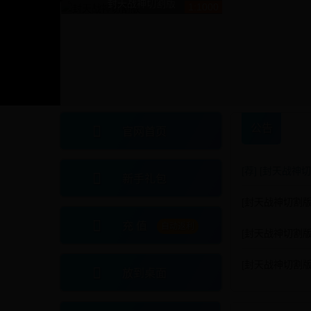
封天战神切割版
1:1000
公告
官网首页
[荐]
[封天战神
新手礼包
[封天战神切割版]
充 值
自动返利
[封天战神切割版]
[封天战神切割版]
放到桌面