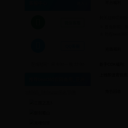
平台福利
客服中心
进入
封天战神切割
微信客服
※ 首充折扣：新
※ 勿在beat3
QQ客服
充值福利
在线时间：早 9:00 ~ 晚 22:00
新手CDK福利：v
上线即送青铜贵
推荐beat365官网备用_亚洲
角色回收
28365_365beat怎么下载
更多