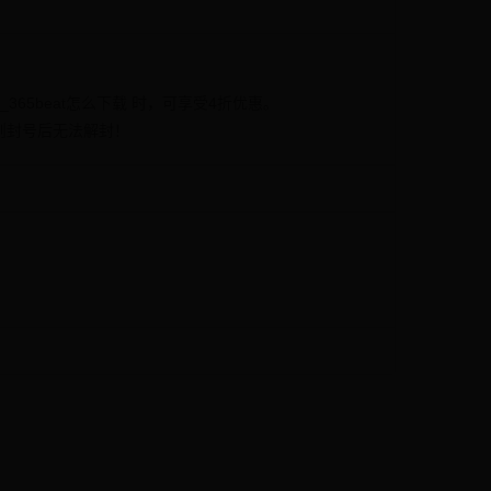
_365beat怎么下载 时，可享受4折优惠。
，否则封号后无法解封！