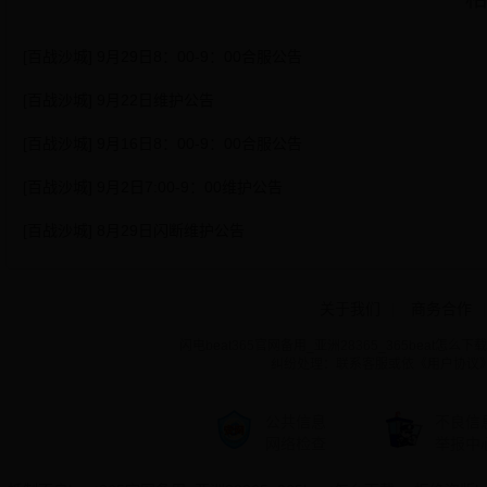
[百战沙城] 9月29日8：00-9：00合服公告
[百战沙城] 9月22日维护公告
[百战沙城] 9月16日8：00-9：00合服公告
[百战沙城] 9月2日7:00-9：00维护公告
[百战沙城] 8月29日闪断维护公告
关于我们
|
商务合作
|
闪电beat365官网备用_亚洲28365_365beat怎么下载 ©
纠纷处理：联系客服或依《用户协议
公共信息
不良信
网络检查
举报中