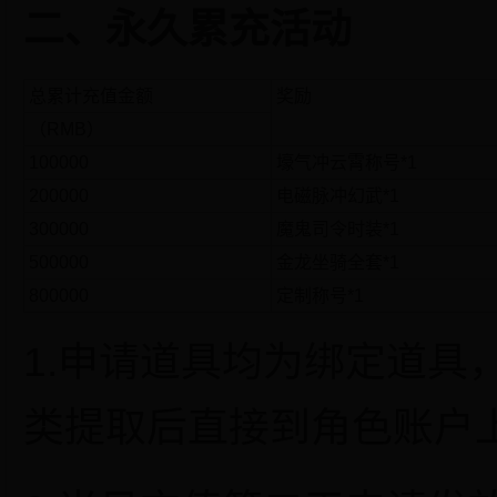
二、永久累充活动
总累计充值金额
奖励
（RMB）
100000
壕气冲云霄称号*1
200000
电磁脉冲幻武*1
300000
魔鬼司令时装*1
500000
金龙坐骑全套*1
800000
定制称号*1
1.申请道具均为绑定道具
类提取后直接到角色账户