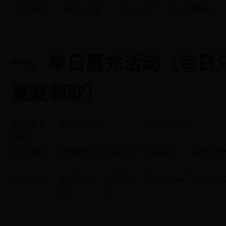
今日新服
双线
413
服
今日 10:00
09-29 星期四
一、单日累充活动（每日
重复领取）
每日累充
道具1二选一
道具2二选一
RMB
1000档次
神域陨铁*5
鸿蒙灵石*5
元宝50w
金币500
2000档次
神域陨铁
鸿蒙灵石
元宝100w
金币100
*10
*10