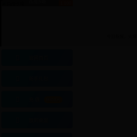
百战沙城
1:100
今日新服，火爆
官网首页
新手礼包
充 值
自动返利
放到桌面