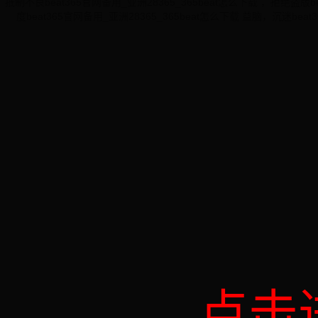
抵制不良beat365官网备用_亚洲28365_365beat怎么下载 ，拒绝盗版
度beat365官网备用_亚洲28365_365beat怎么下载 益脑，沉迷be
点击