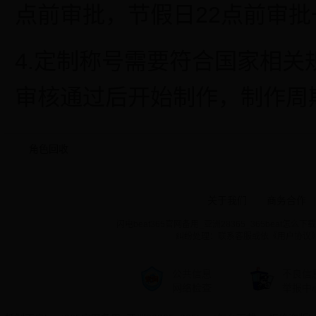
点前审批，节假日22点前审批
4.定制称号需要符合国家相
审核通过后开始制作，制作周
角色回收
关于我们
|
商务合作
|
闪电beat365官网备用_亚洲28365_365beat怎么下载 ©
纠纷处理：联系客服或依《用户协议
公共信息
不良信
网络检查
举报中