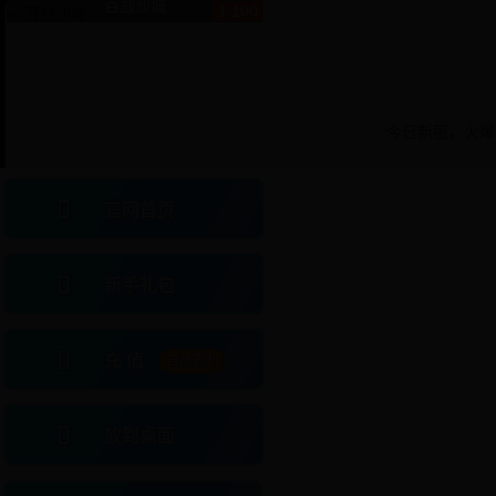
百战沙城
1:100
今日新服，火爆
官网首页
新手礼包
充 值
自动返利
放到桌面