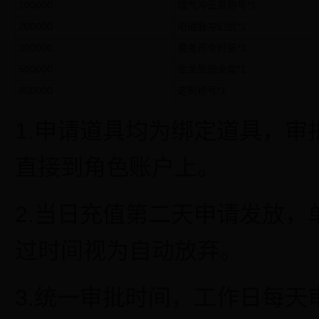
100000
壕气冲云霄称号*1
200000
电磁脉冲幻武*1
300000
魔鬼司令时装*1
500000
金龙坐骑全套*1
800000
定制称号*1
1.申请道具均为绑定道具，
直接到角色账户上。
2.当日充值第二天申请发放
过时间视为自动放弃。
3.统一审批时间，工作日每天