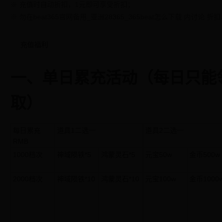
※ 充值时自动折扣，1元即可享受折扣；
※ 勿在beat365官网备用_亚洲28365_365beat怎么下载 内讨
充值福利
一、单日累充活动（每日只能
取）
每日累充
道具1二选一
道具2二选一
RMB
1000档次
神域陨铁*5
鸿蒙灵石*5
元宝50w
金币500w
2000档次
神域陨铁*10
鸿蒙灵石*10
元宝100w
金币1000